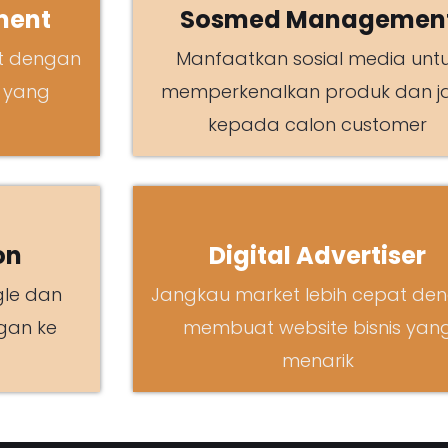
ment
Sosmed Managemen
at dengan
Manfaatkan sosial media unt
 yang
memperkenalkan produk dan j
kepada calon customer
on
Digital Advertiser
gle dan
Jangkau market lebih cepat de
gan ke
membuat website bisnis yan
menarik