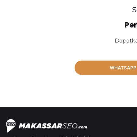
S
Pe
Dapatka
WHATSAPP