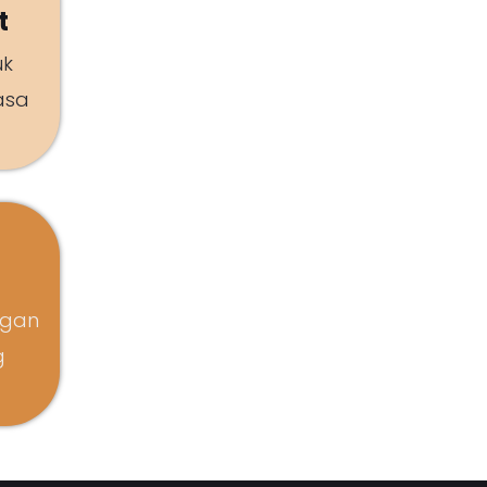
t
uk
asa
ngan
g