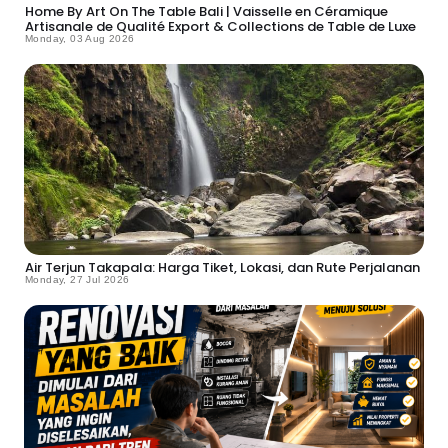
Home By Art On The Table Bali | Vaisselle en Céramique
Artisanale de Qualité Export & Collections de Table de Luxe
Monday, 03 Aug 2026
Air Terjun Takapala: Harga Tiket, Lokasi, dan Rute Perjalanan
Monday, 27 Jul 2026