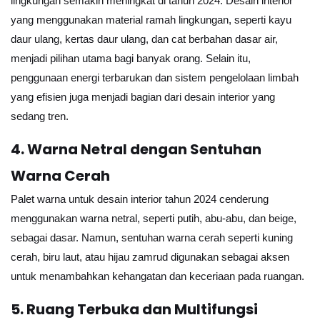
lingkungan semakin meningkat di tahun 2024. Desain interior
yang menggunakan material ramah lingkungan, seperti kayu
daur ulang, kertas daur ulang, dan cat berbahan dasar air,
menjadi pilihan utama bagi banyak orang. Selain itu,
penggunaan energi terbarukan dan sistem pengelolaan limbah
yang efisien juga menjadi bagian dari desain interior yang
sedang tren.
4. Warna Netral dengan Sentuhan
Warna Cerah
Palet warna untuk desain interior tahun 2024 cenderung
menggunakan warna netral, seperti putih, abu-abu, dan beige,
sebagai dasar. Namun, sentuhan warna cerah seperti kuning
cerah, biru laut, atau hijau zamrud digunakan sebagai aksen
untuk menambahkan kehangatan dan keceriaan pada ruangan.
5. Ruang Terbuka dan Multifungsi