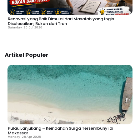
Renovasi yang Baik Dimulai dari Masalah yang Ingin
Diselesaikan, Bukan dari Tren
Saturday, 25 Jul 2026
Artikel Populer
Pulau Lanjukang – Keindahan Surga Tersembunyi di
Makassar
Monday, 28 Apr 2025