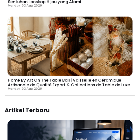
Sentuhan Lanskap Hijau yang Alami
Monday, 03 Aug 2026
Home By Art On The Table Bali | Vaisselle en Céramique
Artisanale de Qualité Export & Collections de Table de Luxe
Monday, 03 Aug 2026
Artikel Terbaru