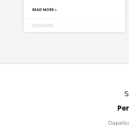
READ MORE »
23/04/2025
S
Pe
Dapatka