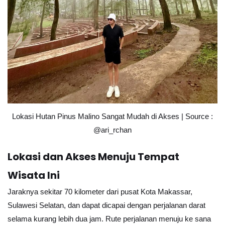
Lokasi Hutan Pinus Malino Sangat Mudah di Akses | Source :
@ari_rchan
Lokasi dan Akses Menuju Tempat
Wisata Ini
Jaraknya sekitar 70 kilometer dari pusat Kota Makassar,
Sulawesi Selatan, dan dapat dicapai dengan perjalanan darat
selama kurang lebih dua jam. Rute perjalanan menuju ke sana