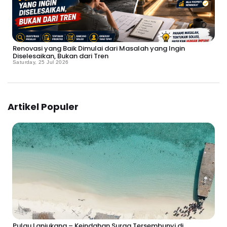
Renovasi yang Baik Dimulai dari Masalah yang Ingin
Diselesaikan, Bukan dari Tren
Saturday, 25 Jul 2026
Artikel Populer
Pulau Lanjukang – Keindahan Surga Tersembunyi di