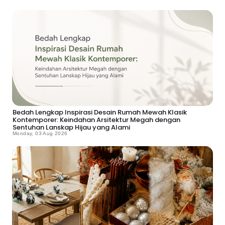
Bedah Lengkap Inspirasi Desain Rumah Mewah Klasik
Kontemporer: Keindahan Arsitektur Megah dengan
Sentuhan Lanskap Hijau yang Alami
Monday, 03 Aug 2026