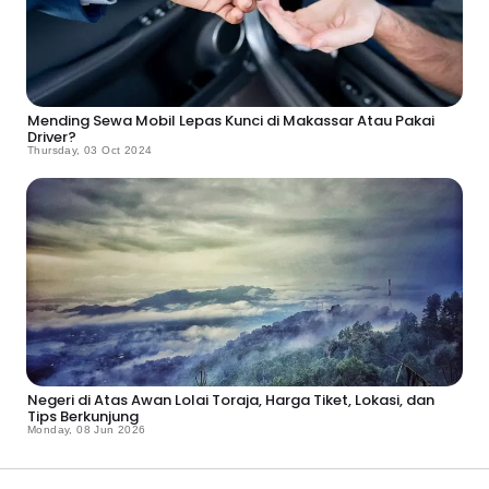
Mending Sewa Mobil Lepas Kunci di Makassar Atau Pakai
Driver?
Thursday, 03 Oct 2024
Negeri di Atas Awan Lolai Toraja, Harga Tiket, Lokasi, dan
Tips Berkunjung
Monday, 08 Jun 2026