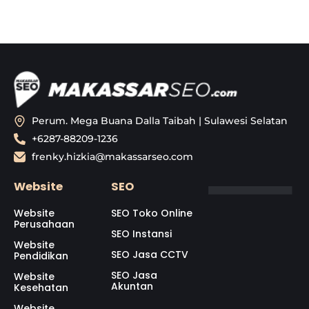
Perum. Mega Buana Dalla Taibah | Sulawesi Selatan
+6287-88209-1236
frenky.hizkia@makassarseo.com
Website
SEO
Website
SEO Toko Online
Perusahaan
SEO Instansi
Website
SEO Jasa CCTV
Pendidikan
SEO Jasa
Website
Akuntan
Kesehatan
Website