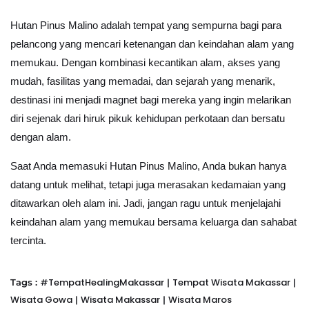
Hutan Pinus Malino adalah tempat yang sempurna bagi para
pelancong yang mencari ketenangan dan keindahan alam yang
memukau. Dengan kombinasi kecantikan alam, akses yang
mudah, fasilitas yang memadai, dan sejarah yang menarik,
destinasi ini menjadi magnet bagi mereka yang ingin melarikan
diri sejenak dari hiruk pikuk kehidupan perkotaan dan bersatu
dengan alam.
Saat Anda memasuki Hutan Pinus Malino, Anda bukan hanya
datang untuk melihat, tetapi juga merasakan kedamaian yang
ditawarkan oleh alam ini. Jadi, jangan ragu untuk menjelajahi
keindahan alam yang memukau bersama keluarga dan sahabat
tercinta.
#TempatHealingMakassar
Tempat Wisata Makassar
Tags :
|
|
Wisata Gowa
Wisata Makassar
Wisata Maros
|
|