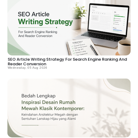
SEO Article Writing Strategy For Search Engine Ranking And
Reader Conversion
Wednesday, 05 Aug 2026