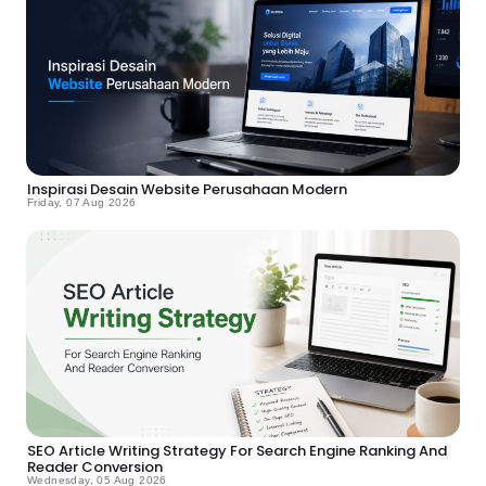
Inspirasi Desain Website Perusahaan Modern
Friday, 07 Aug 2026
SEO Article Writing Strategy For Search Engine Ranking And
Reader Conversion
Wednesday, 05 Aug 2026