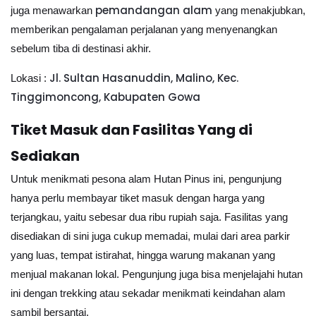
pemandangan alam
juga menawarkan
yang menakjubkan,
memberikan pengalaman perjalanan yang menyenangkan
sebelum tiba di destinasi akhir.
Jl. Sultan Hasanuddin, Malino, Kec.
Lokasi :
Tinggimoncong, Kabupaten Gowa
Tiket Masuk dan Fasilitas Yang di
Sediakan
Untuk menikmati pesona alam Hutan Pinus ini, pengunjung
hanya perlu membayar tiket masuk dengan harga yang
terjangkau, yaitu sebesar dua ribu rupiah saja. Fasilitas yang
disediakan di sini juga cukup memadai, mulai dari area parkir
yang luas, tempat istirahat, hingga warung makanan yang
menjual makanan lokal. Pengunjung juga bisa menjelajahi hutan
ini dengan trekking atau sekadar menikmati keindahan alam
sambil bersantai.