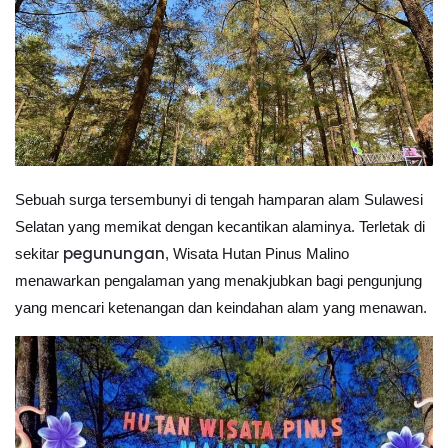
Sebuah surga tersembunyi di tengah hamparan alam Sulawesi
Selatan yang memikat dengan kecantikan alaminya. Terletak di
pegunungan
sekitar
, Wisata Hutan Pinus Malino
menawarkan pengalaman yang menakjubkan bagi pengunjung
yang mencari ketenangan dan keindahan alam yang menawan.