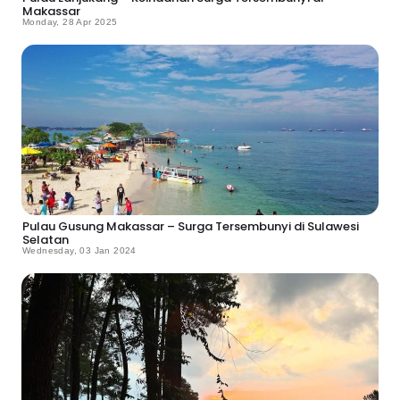
Makassar
Monday, 28 Apr 2025
Pulau Gusung Makassar – Surga Tersembunyi di Sulawesi
Selatan
Wednesday, 03 Jan 2024