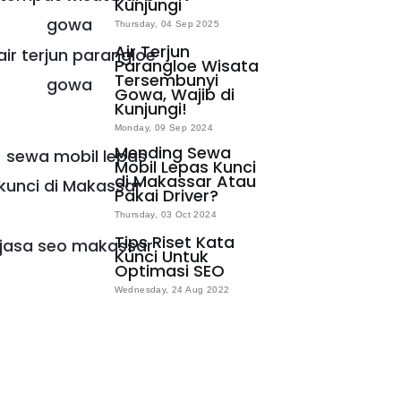
Kunjungi
Thursday, 04 Sep 2025
Air Terjun
Parangloe Wisata
Tersembunyi
Gowa, Wajib di
Kunjungi!
Monday, 09 Sep 2024
Mending Sewa
Mobil Lepas Kunci
di Makassar Atau
Pakai Driver?
Thursday, 03 Oct 2024
Tips Riset Kata
Kunci Untuk
Optimasi SEO
Wednesday, 24 Aug 2022