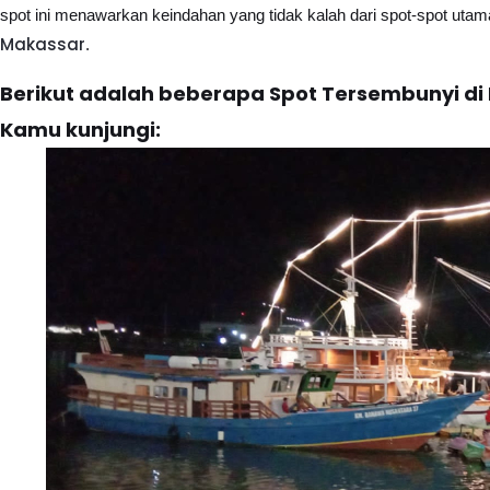
spot ini menawarkan keindahan yang tidak kalah dari spot-spot utama
Makassar
.
Berikut adalah beberapa Spot Tersembunyi di 
Kamu kunjungi: