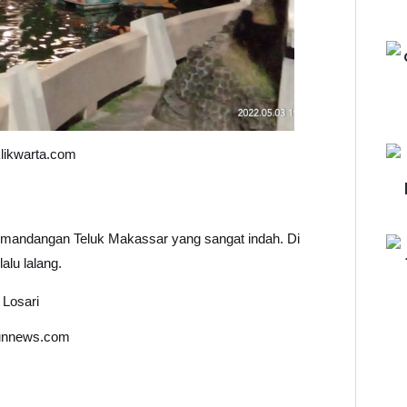
klikwarta.com
pemandangan Teluk Makassar yang sangat indah. Di
alu lalang.
ibunnews.com