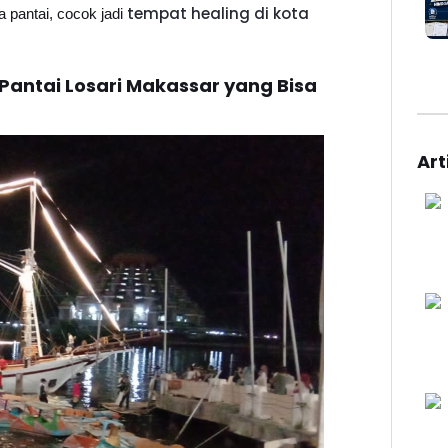
tempat healing di kota
 pantai, cocok jadi
Pantai Losari Makassar yang Bisa
Art