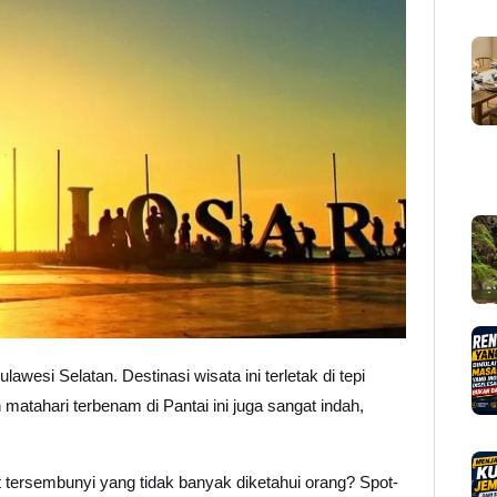
awesi Selatan. Destinasi wisata ini terletak di tepi
atahari terbenam di Pantai ini juga sangat indah,
 tersembunyi yang tidak banyak diketahui orang? Spot-