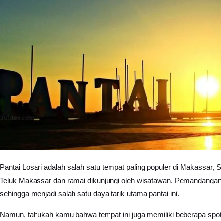
Pantai Losari adalah salah satu tempat paling populer di Makassar, Sul
Teluk Makassar dan ramai dikunjungi oleh wisatawan. Pemandangan m
sehingga menjadi salah satu daya tarik utama pantai ini.
Namun, tahukah kamu bahwa tempat ini juga memiliki beberapa spot