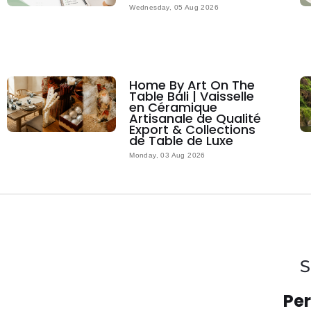
Wednesday, 05 Aug 2026
Home By Art On The
Table Bali | Vaisselle
en Céramique
Artisanale de Qualité
Export & Collections
de Table de Luxe
Monday, 03 Aug 2026
S
Pe