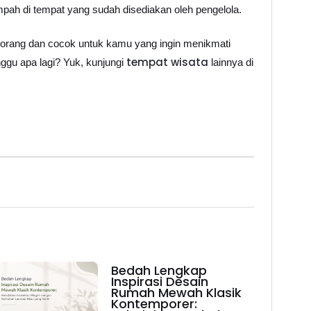
ah di tempat yang sudah disediakan oleh pengelola.
leh orang dan cocok untuk kamu yang ingin menikmati
tempat wisata
ggu apa lagi? Yuk, kunjungi
lainnya di
Bedah Lengkap
Inspirasi Desain
Rumah Mewah Klasik
Kontemporer: